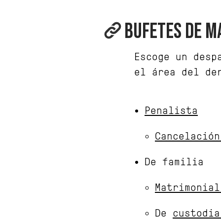
BUFETES DE M
Escoge un desp
el área del de
Penalista
Cancelación
De familia
Matrimonial
De
custodia