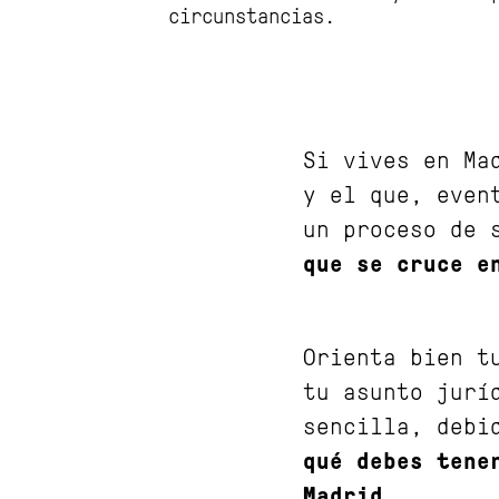
circunstancias.
Si vives en Ma
y el que, even
un proceso de 
que se cruce e
Orienta bien t
tu asunto jurí
sencilla, debi
qué debes tene
Madrid
.