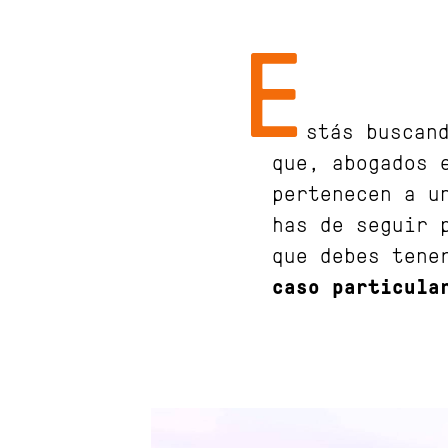
E
stás buscan
que, abogados 
pertenecen a u
has de seguir 
que debes tene
caso particula