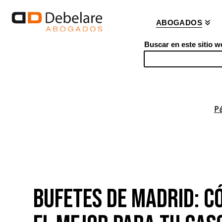
ABOGADOS
Buscar en este sitio w
S
e
a
r
P
c
h
BUFETES DE MADRID: C