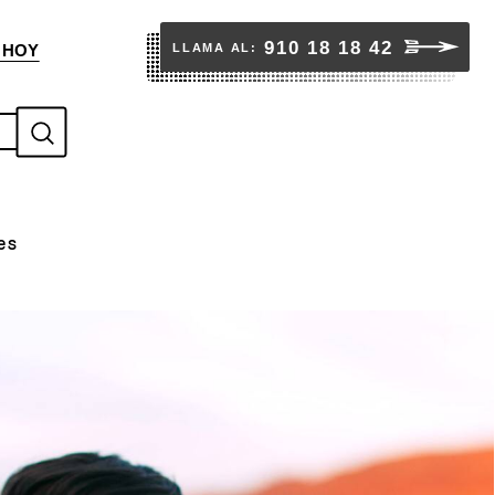
910 18 18 42
LLAMA AL:
 HOY
S
u
b
es
m
i
t