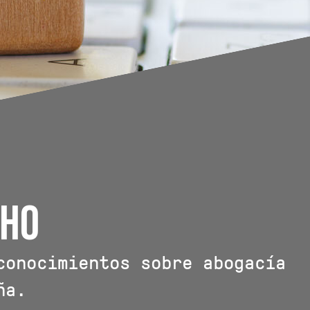
cho
conocimientos sobre abogacía
ña.