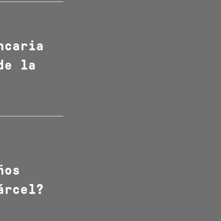
ncaria
de la
ños
árcel?