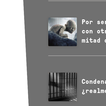
Por se
con ot
mitad 
Conden
¿realm