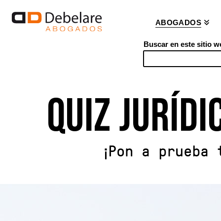
ABOGADOS
Buscar en este sitio w
S
e
a
QUIZ JURÍDI
r
c
h
¡Pon a prueba 