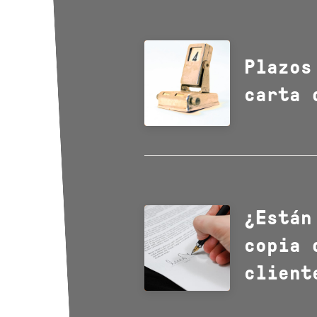
Plazos
carta 
¿Están
copia 
client