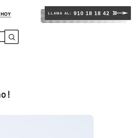
910 18 18 42
LLAMA AL:
 HOY
S
u
b
m
i
ho!
t