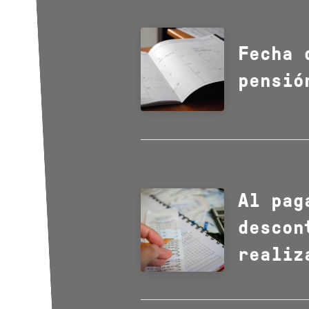
Fecha 
pensió
Al pag
descon
realiz