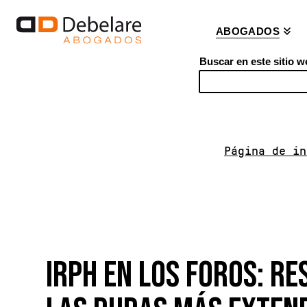
ABOGADOS
Buscar en este sitio w
S
e
a
r
Página de in
c
h
IRPH EN LOS FOROS: RE