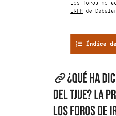
los foros no a
IRPH
de Debelar
Índice d
¿QUÉ HA DI
DEL TJUE? LA P
LOS FOROS DE I