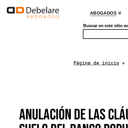
ABOGADOS
Buscar en este sitio w
S
e
a
r
Página de inicio
»
c
h
ANULACIÓN DE LAS CL