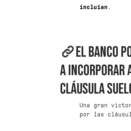
incluían
.
EL BANCO P
A INCORPORAR 
CLÁUSULA SUEL
Una gran victo
por las cláusu