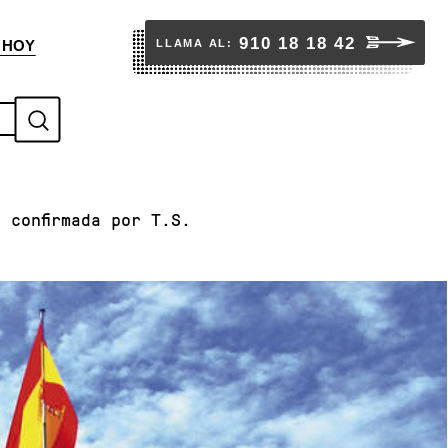
910 18 18 42
LLAMA AL:
 HOY
S
u
b
 confirmada por T.S.
m
i
t