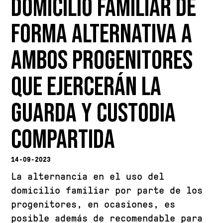
DOMICILIO FAMILIAR DE
FORMA ALTERNATIVA A
AMBOS PROGENITORES
QUE EJERCERÁN LA
GUARDA Y CUSTODIA
COMPARTIDA
14-09-2023
La alternancia en el uso del
domicilio familiar por parte de los
progenitores, en ocasiones, es
posible además de recomendable para