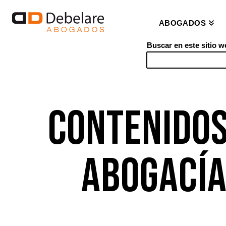
ABOGADOS
Buscar en este sitio w
S
e
a
r
CONTENIDOS
c
h
ABOGACÍA