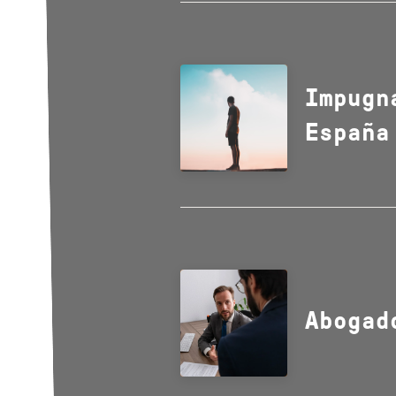
Impugn
España
Abogad