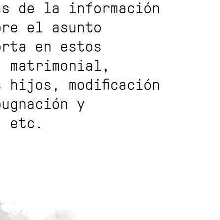
as de la información
bre el asunto
orta en estos
: matrimonial,
 hijos, modificación
pugnación y
, etc.