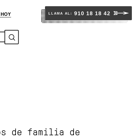
910 18 18 42
LLAMA AL:
 HOY
S
u
b
m
i
t
os de familia de